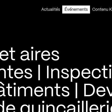
Actualités
Événements
Contenu Ko
t aires
es | Inspect
timents | Dev
e quincailleri