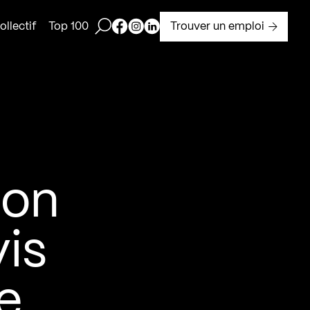
Ouvrir la barre de recherche
Page Facebook de Kollectif
Page Instagram de Kollectif
Page Linkedin de Kollectif
Trouver un emploi
llectif
Top 100
ion
is
e