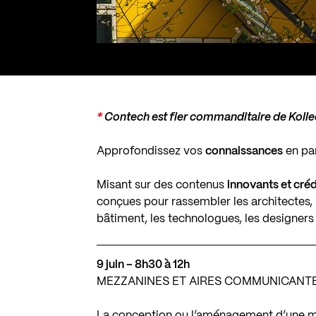
*
Contech est fier commanditaire de Kolle
Approfondissez vos
connaissances
en par
Misant sur des contenus
innovants et cré
conçues pour rassembler les architectes, l
bâtiment, les technologues, les designers 
9 juin – 8h30 à 12h
MEZZANINES ET AIRES COMMUNICANT
La conception ou l’aménagement d’une me