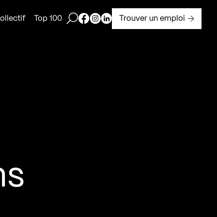
Ouvrir la barre de recherche
Page Facebook de Kollectif
Page Instagram de Kollectif
Page Linkedin de Kollectif
Trouver un emploi
llectif
Top 100
ns