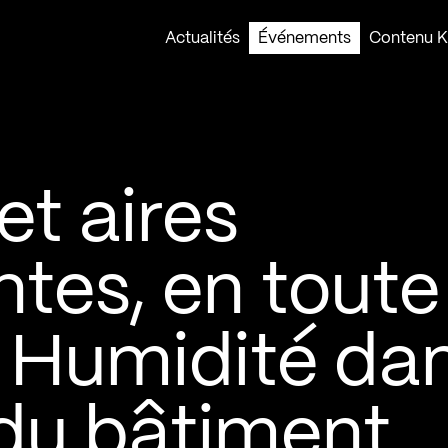
Actualités
Événements
Contenu Ko
t aires
es, en toute
| Humidité da
 du bâtiment