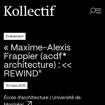
Aller à la page d'accueil
Logo Kollectif
Ouvri
Ouvrir 
Événement
« Maxime-Alexis
Frappier (acdf*
architecture) : <<
REWIND"
10 mars 2015
École d'architecture | Université de
Montréal