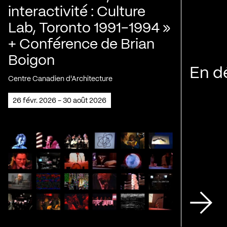
interactivité : Culture
Lab, Toronto 1991-1994 »
+ Conférence de Brian
Boigon
En d
Centre Canadien d'Architecture
26 févr. 2026 - 30 août 2026