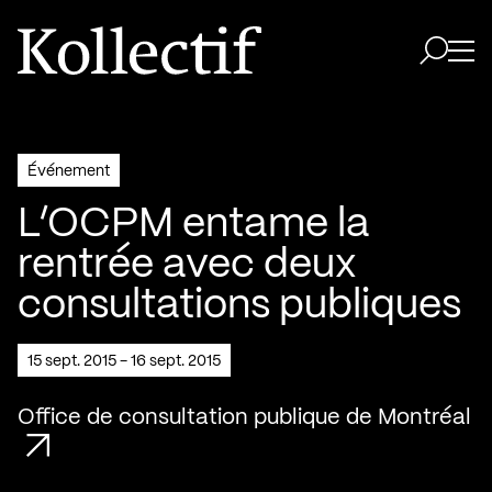
Aller à la page d'accueil
Logo Kollectif
Ouvri
Ouvrir 
Événement
L’OCPM entame la
rentrée avec deux
consultations publiques
15 sept. 2015 - 16 sept. 2015
Office de consultation publique de Montréal