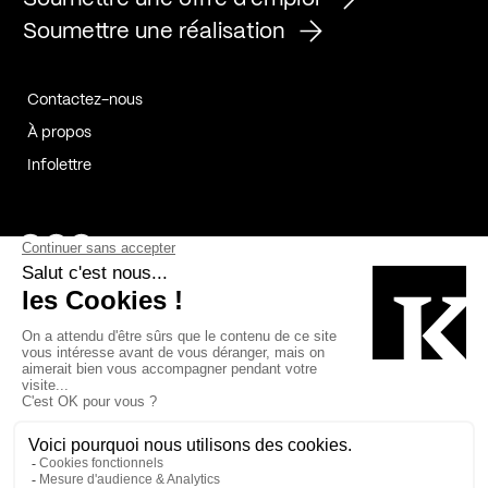
Soumettre une réalisation
Contactez-nous
À propos
Infolettre
Page Facebook de Kollectif
Page Instagram de Kollectif
Page Linkedin de Kollectif
Partenaires
Commanditaires
Fabelta_syst_BLAN
Bâtiment-Durable-Québec-1
Esquisses-1
IRAC-1
Contech-2
OC-2
MP-1
v2com-1