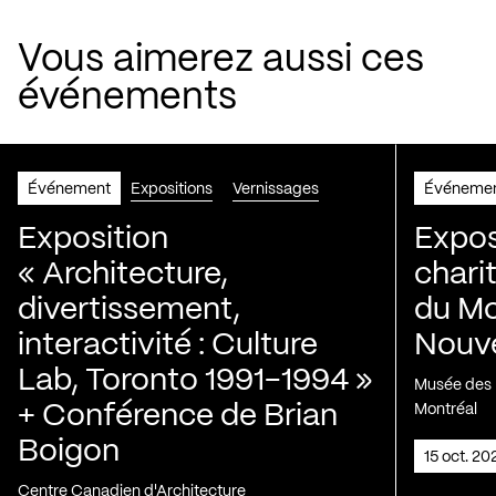
Vous aimerez aussi ces
événements
Événement
Expositions
Vernissages
Événeme
Exposition
Expos
« Architecture,
chari
divertissement,
du Mo
interactivité : Culture
Nouve
Lab, Toronto 1991-1994 »
Musée des H
+ Conférence de Brian
Montréal
Boigon
15 oct. 2
Centre Canadien d'Architecture