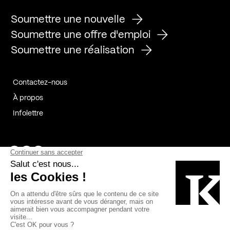
Soumettre une nouvelle
Soumettre une offre d'emploi
Soumettre une réalisation
Contactez-nous
À propos
Infolettre
Page Facebook de Kollectif
Page Instagram de Kollectif
Page Linkedin de Kollectif
Partenaires
Commanditaires
Fabelta_syst_BLAN
Bâtiment-Durable-Québec-1
Esquisses-1
IRAC-1
Contech-2
OC-2