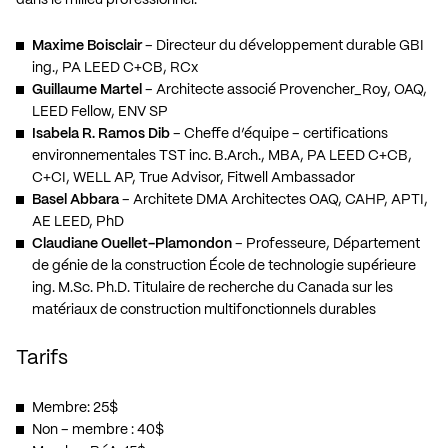
Maxime Boisclair
– Directeur du développement durable GBI
ing., PA LEED C+CB, RCx
Guillaume Martel
– Architecte associé Provencher_Roy, OAQ,
LEED Fellow, ENV SP
Isabela R. Ramos Dib
– Cheffe d’équipe – certifications
environnementales TST inc. B.Arch., MBA, PA LEED C+CB,
C+CI, WELL AP, True Advisor, Fitwell Ambassador
Basel Abbara
– Architete DMA Architectes OAQ, CAHP, APTI,
AE LEED, PhD
Claudiane Ouellet-Plamondon
– Professeure, Département
de génie de la construction École de technologie supérieure
ing. M.Sc. Ph.D. Titulaire de recherche du Canada sur les
matériaux de construction multifonctionnels durables
Tarifs
Membre: 25$
Non – membre : 40$