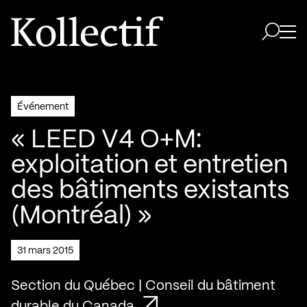
Aller à la page d'accueil
Logo Kollectif
Ouvri
Ouvrir 
Événement
« LEED V4 O+M:
exploitation et entretien
des bâtiments existants
(Montréal) »
31 mars 2015
Section du Québec | Conseil du bâtiment
durable du Canada