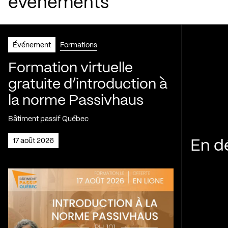
événements
Événement
Formations
Formation virtuelle
gratuite d’introduction à
la norme Passivhaus
Bâtiment passif Québec
17 août 2026
En d