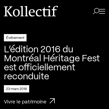
Aller à la page d'accueil
Logo Kollectif
Ouvri
Ouvrir 
Événement
L’édition 2016 du
Montréal Héritage Fest
est officiellement
reconduite
23 mars 2016
Vivre le patrimoine