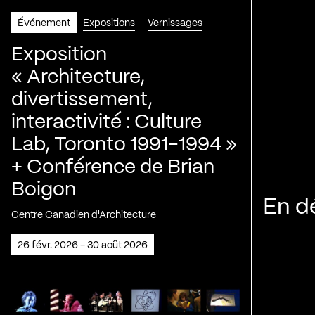
Événement
Expositions
Vernissages
Exposition
« Architecture,
divertissement,
interactivité : Culture
Lab, Toronto 1991-1994 »
+ Conférence de Brian
Boigon
En d
Centre Canadien d'Architecture
26 févr. 2026 - 30 août 2026