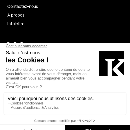
Contactez-nous
À propos
Infolettre
Page Facebook de Kollectif
Page Instagram de Kollectif
Page Linkedin de Kollectif
Partenaires
Commanditaires
Fabelta_syst_BLAN
Bâtiment-Durable-Québec-1
Esquisses-1
IRAC-1
Contech-2
OC-2
MP-1
v2com-1
©2026 Kollectif. Tous droits réservés.
Crédits
Légal
Cookies