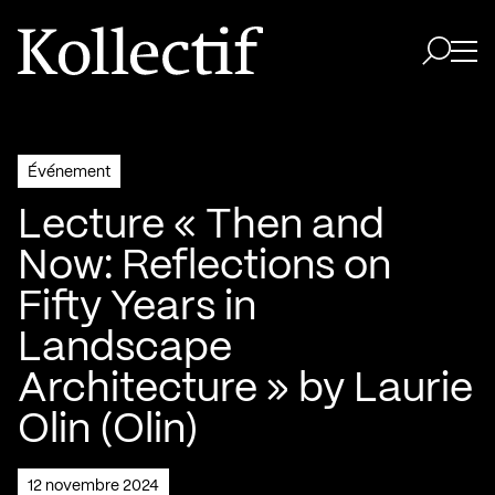
Aller à la page d'accueil
Logo Kollectif
Ouvri
Ouvrir 
Événement
Lecture « Then and
Now: Reflections on
Fifty Years in
Landscape
Architecture » by Laurie
Olin (Olin)
12 novembre 2024