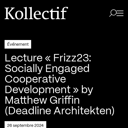
Aller à la page d'accueil
Logo Kollectif
Ouvri
Ouvrir 
Événement
Lecture « Frizz23:
Socially Engaged
Cooperative
Development » by
Matthew Griffin
(Deadline Architekten)
26 septembre 2024