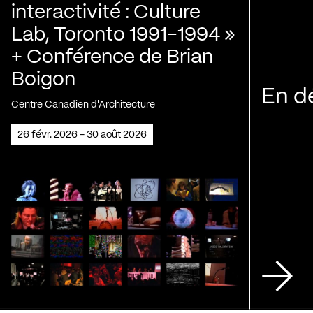
interactivité : Culture
Lab, Toronto 1991-1994 »
+ Conférence de Brian
Boigon
En d
Centre Canadien d'Architecture
26 févr. 2026 - 30 août 2026