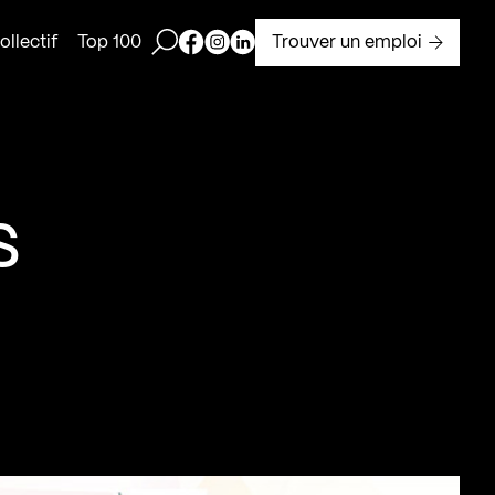
Ouvrir la barre de recherche
Page Facebook de Kollectif
Page Instagram de Kollectif
Page Linkedin de Kollectif
Trouver un emploi
llectif
Top 100
s