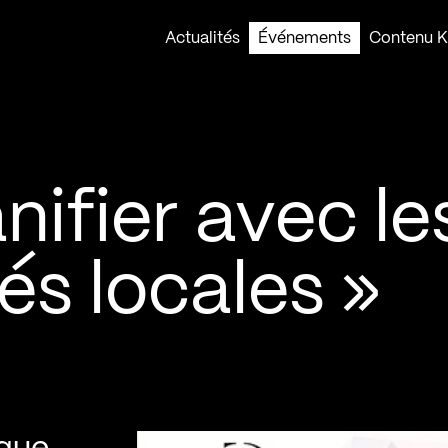
Actualités
Événements
Contenu Ko
anifier avec le
s locales »