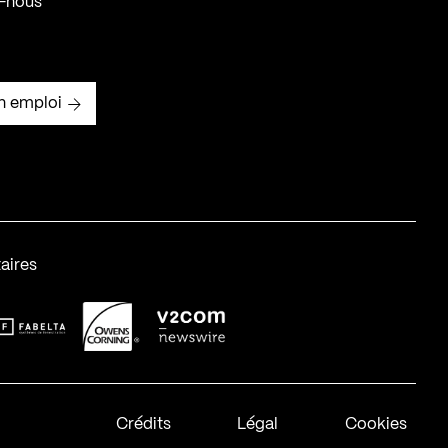
-nous
n emploi
aires
abelta_syst_BLANC
OC-2
v2com-1
Crédits
Légal
Cookies