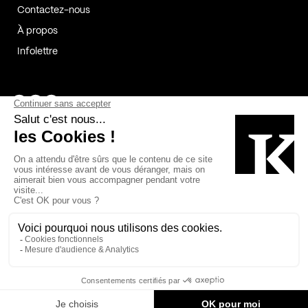
Contactez-nous
À propos
Infolettre
Page Facebook de Kollectif
Page Instagram de Kollectif
Page Linkedin de Kollectif
Partenaires
Commanditaires
Fabelta_syst_BLAN
Bâtiment-Durable-Québec-1
Esquisses-1
IRAC-1
Contech-2
OC-2
MP-1
v2com-1
©2026 Kollectif. Tous droits réservés.
Crédits
Légal
Cookies