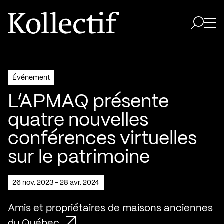
Aller à la page d'accueil
Logo Kollectif
Ouvri
Ouvrir 
Événement
L’APMAQ présente
quatre nouvelles
conférences virtuelles
sur le patrimoine
26 nov. 2023 - 28 avr. 2024
Amis et propriétaires de maisons anciennes
du Québec