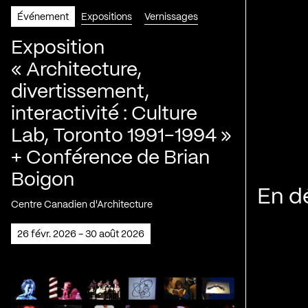
Événement
Expositions
Vernissages
Exposition
« Architecture,
divertissement,
interactivité : Culture
Lab, Toronto 1991-1994 »
+ Conférence de Brian
Boigon
En d
Centre Canadien d'Architecture
26 févr. 2026 - 30 août 2026