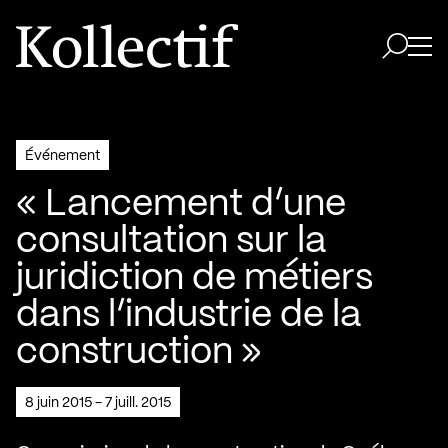
Aller à la page d'accueil
Logo Kollectif
Ouvri
Ouvrir 
Événement
« Lancement d’une
consultation sur la
juridiction de métiers
dans l’industrie de la
construction »
8 juin 2015 - 7 juill. 2015