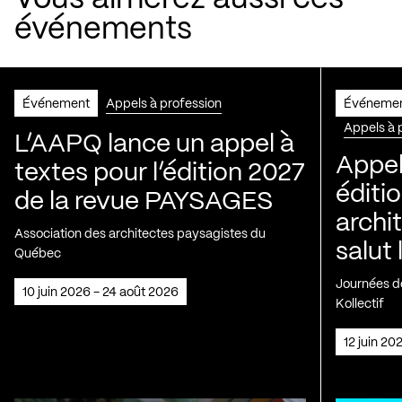
événements
Événement
Appels à profession
Événeme
Appels à 
L’AAPQ lance un appel à
Appel
textes pour l’édition 2027
éditio
de la revue PAYSAGES
archi
Association des architectes paysagistes du
salut 
Québec
Journées de
10 juin 2026 - 24 août 2026
Kollectif
12 juin 2