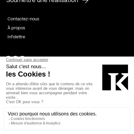
Soumettre une réalisation
Contactez-nous
À propos
Infolettre
Page Facebook de Kollectif
Page Instagram de Kollectif
Page Linkedin de Kollectif
Partenaires
Commanditaires
Fabelta_syst_BLAN
Bâtiment-Durable-Québec-1
Esquisses-1
IRAC-1
Contech-2
OC-2
MP-1
v2com-1
©2026 Kollectif. Tous droits réservés.