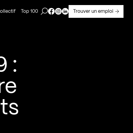
Ouvrir la barre de recherche
Page Facebook de Kollectif
Page Instagram de Kollectif
Page Linkedin de Kollectif
Trouver un emploi
llectif
Top 100
 :
re
ts