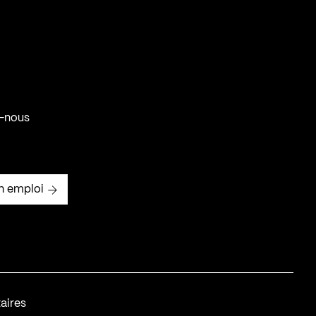
-nous
n emploi
aires