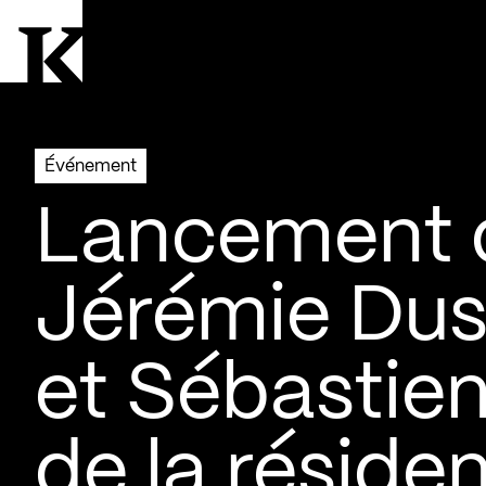
Aller à la page d'accueil
Logo Kollectif
Événement
Lancement d
Jérémie Dus
et Sébastien
de la réside