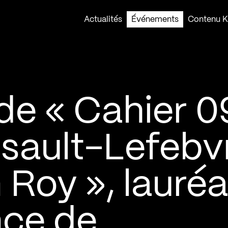
Actualités
Événements
Contenu Ko
e « Cahier 09
sault-Lefebv
 Roy », lauréa
nce de