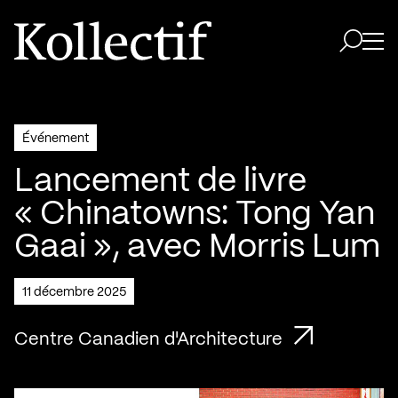
Aller à la page d'accueil
Logo Kollectif
Ouvri
Ouvrir 
Événement
Lancement de livre
« Chinatowns: Tong Yan
Gaai », avec Morris Lum
11 décembre 2025
Centre Canadien d'Architecture