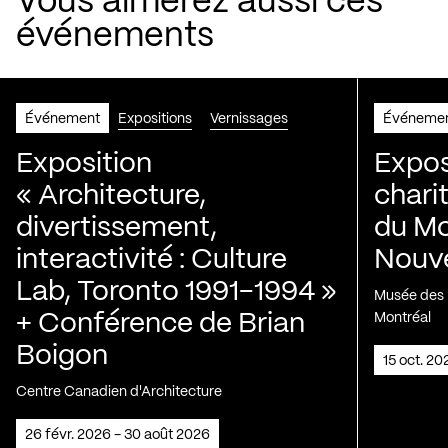
Vous aimerez aussi ces
événements
Événement
Expositions
Vernissages
Événeme
Exposition
Expos
« Architecture,
chari
divertissement,
du Mo
interactivité : Culture
Nouve
Lab, Toronto 1991-1994 »
Musée des H
+ Conférence de Brian
Montréal
Boigon
15 oct. 2
Centre Canadien d'Architecture
26 févr. 2026 - 30 août 2026