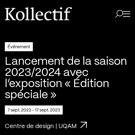
Aller à la page d'accueil
Logo Kollectif
Ouvri
Ouvrir 
Événement
Lancement de la saison
2023/2024 avec
l’exposition « Édition
spéciale »
7 sept. 2023 - 17 sept. 2023
Centre de design | UQAM