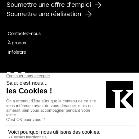
Soumettre une offre d'emploi
Soumettre une réalisation
Contactez-nous
À propos
Infolettre
Page Facebook de Kollectif
Page Instagram de Kollectif
Page Linkedin de Kollectif
Partenaires
Commanditaires
Fabelta_syst_BLAN
Bâtiment-Durable-Québec-1
Esquisses-1
IRAC-1
Contech-2
OC-2
MP-1
v2com-1