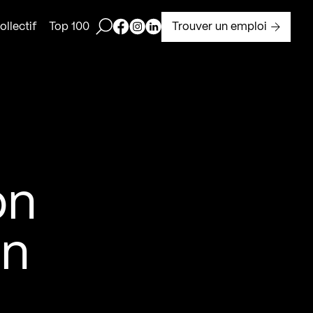
Ouvrir la barre de recherche
Page Facebook de Kollectif
Page Instagram de Kollectif
Page Linkedin de Kollectif
Trouver un emploi
llectif
Top 100
on
en