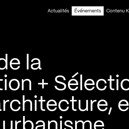
Actualités
Événements
Contenu Ko
e la
on + Sélecti
architecture, 
n urbanisme