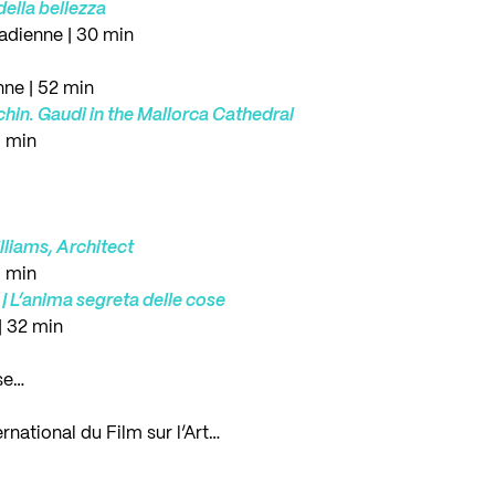
della bellezza
nadienne | 30 min
ne | 52 min
chin. Gaudi in the Mallorca Cathedral
5 min
lliams, Architect
9 min
| L’anima segreta delle cose
| 32 min
se…
ernational du Film sur l’Art…