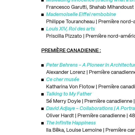
Misleading Innocence (tracing what a br
Francesco Garutti, Shahab Mihandoust 
Mademoiselle Eiffel rembobine
Philippe Tourancheau | Première nord-
Louis XIV, Roi des arts
Priscilla Pizzato | Première nord-améri
PREMIÈRE CANADIENNE :
Peter Behrens – A Pioneer in Architect
Alexander Lorenz | Première canadienn
Ce cher musée
Katharina Von Flotow | Première canadi
Talking to My Father
Sé Merry Doyle | Première canadienne 
David Adjaye – Collaborations | A Portra
Oliver Hardt | Première canadienne | 4
The Infinite Happiness
Ila Bêka, Louise Lemoine | Première ca