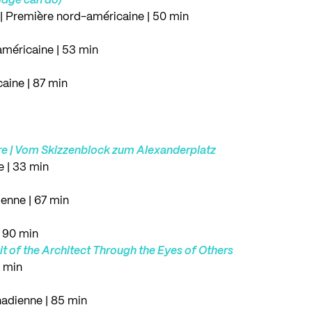
idge can do)
| Première nord-américaine | 50 min
américaine | 53 min
caine | 87 min
ure | Vom Skizzenblock zum Alexanderplatz
e | 33 min
enne | 67 min
| 90 min
it of the Architect Through the Eyes of Others
8 min
nadienne | 85 min