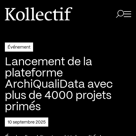
Aller à la page d'accueil
Logo Kollectif
Ouvri
Ouvrir 
Événement
Lancement de la
plateforme
ArchiQualiData avec
plus de 4000 projets
primés
10 septembre 2025