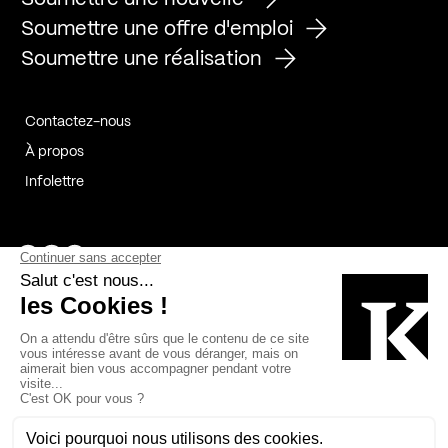
Soumettre une offre d'emploi
Soumettre une réalisation
Contactez-nous
À propos
Infolettre
Page Facebook de Kollectif
Page Instagram de Kollectif
Page Linkedin de Kollectif
Partenaires
Commanditaires
Fabelta_syst_BLAN
Bâtiment-Durable-Québec-1
Esquisses-1
IRAC-1
Contech-2
OC-2
MP-1
v2com-1