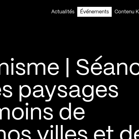
Actualités
Événements
Contenu Ko
nisme | Séan
Les paysages
émoins de
nos villes et d