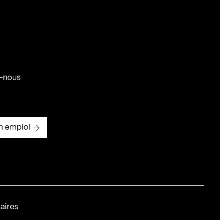
-nous
n emploi
aires