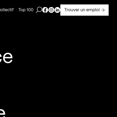
Ouvrir la barre de recherche
Page Facebook de Kollectif
Page Instagram de Kollectif
Page Linkedin de Kollectif
Trouver un emploi
llectif
Top 100
ce
e