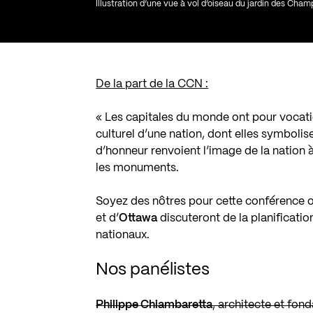
Illustration d’une vue à vol d’oiseau du jardin des Cham
De la part de la CCN :
« Les capitales du monde ont pour vocatio
culturel d’une nation, dont elles symbolis
d’honneur renvoient l’image de la nation à 
les monuments.
Soyez des nôtres pour cette conférence 
et d’
Ottawa
discuteront de la planificati
nationaux.
Nos panélistes
Philippe Chiambaretta
, architecte et fon