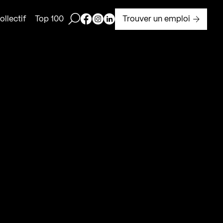
Ouvrir la barre de recherche
Page Facebook de Kollectif
Page Instagram de Kollectif
Page Linkedin de Kollectif
Trouver un emploi
llectif
Top 100