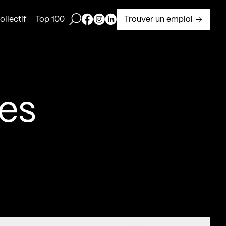
Ouvrir la barre de recherche
Page Facebook de Kollectif
Page Instagram de Kollectif
Page Linkedin de Kollectif
Trouver un emploi
llectif
Top 100
es