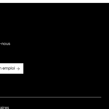
-nous
n emploi
aires