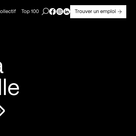
Ouvrir la barre de recherche
Page Facebook de Kollectif
Page Instagram de Kollectif
Page Linkedin de Kollectif
Trouver un emploi
llectif
Top 100
à
le
»