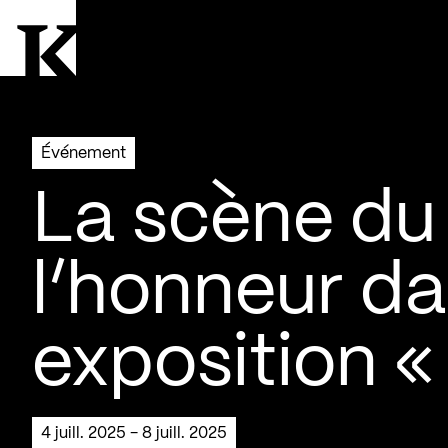
Aller à la page d'accueil
Logo Kollectif
Événement
La scène du 
l’honneur da
exposition 
4 juill. 2025 - 8 juill. 2025