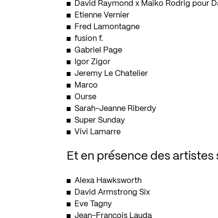
David Raymond x Maiko Rodrig pour Da
Etienne Vernier
Fred Lamontagne
fusion f.
Gabriel Page
Igor Zigor
Jeremy Le Chatelier
Marco
Ourse
Sarah-Jeanne Riberdy
Super Sunday
Vivi Lamarre
Et en présence des artistes 
Alexa Hawksworth
David Armstrong Six
Eve Tagny
Jean-François Lauda