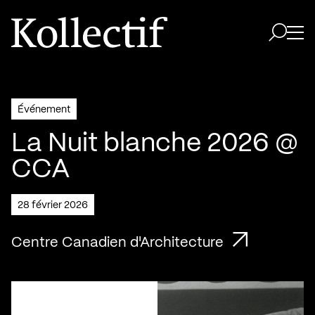
Aller à la page d'accueil
Logo Kollectif
Ouvri
Ouvrir 
Événement
La Nuit blanche 2026 @
CCA
28 février 2026
Centre Canadien d'Architecture