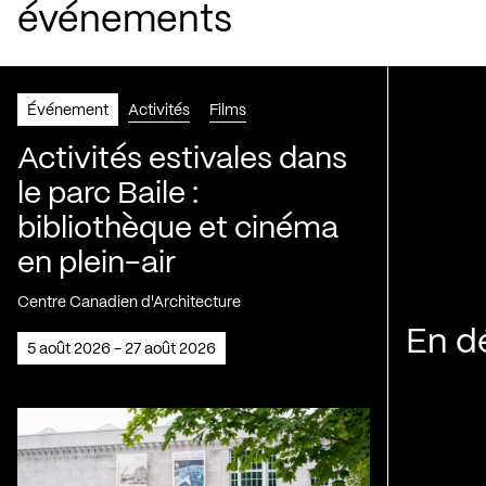
événements
Événement
Activités
Films
Activités estivales dans
le parc Baile :
bibliothèque et cinéma
en plein-air
Centre Canadien d'Architecture
En d
5 août 2026 - 27 août 2026