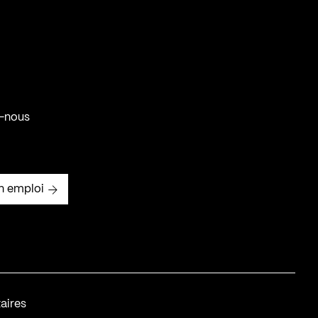
-nous
n emploi
aires