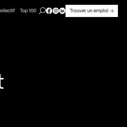
Ouvrir la barre de recherche
Page Facebook de Kollectif
Page Instagram de Kollectif
Page Linkedin de Kollectif
Trouver un emploi
llectif
Top 100
t