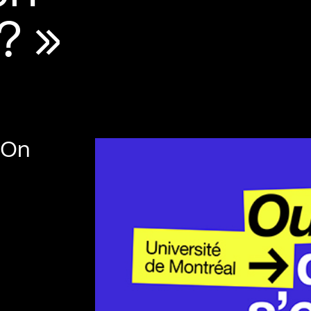
? »
'On