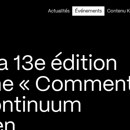
Actualités
Événements
Contenu Ko
la 13e édition
ème « Commen
continuum
en