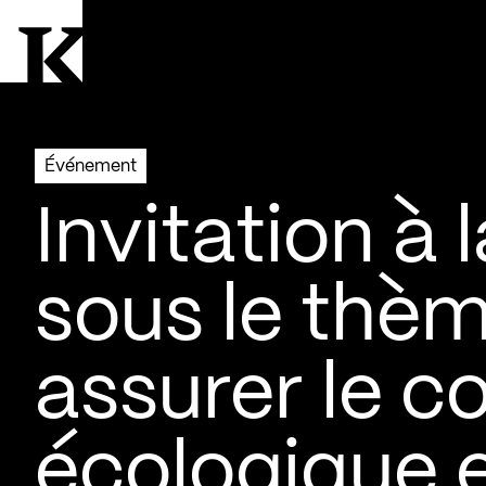
Aller à la page d'accueil
Logo Kollectif
Événement
Invitation à 
sous le th
assurer le 
écologique 