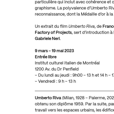
particulière qui inclut avec cohérence et or
graphisme. La polyvalence d’Umberto Riv
reconnaissance, dont la Médaille d’or à la 
Un extrait du film
Umberto Riva
, de
Franc
Factory of Projects
, sert d’introduction 
Gabriele Neri
.
9 mars – 19 mai 2023
Entrée libre
Institut culturel italien de Montréal
1200 Av. du Dr Penfield
– Du lundi au jeudi : 9h00 – 13 h et 14 h – 1
– Vendredi : 9 h – 13 h
Umberto Riva
(Milan, 1928 – Palerme, 2021)
obtenu son diplôme 1959. Par la suite, para
travail vers les espaces urbains, les édific