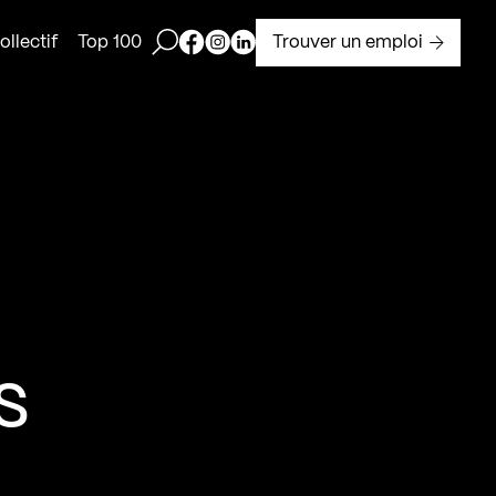
Ouvrir la barre de recherche
Page Facebook de Kollectif
Page Instagram de Kollectif
Page Linkedin de Kollectif
Trouver un emploi
llectif
Top 100
e
s