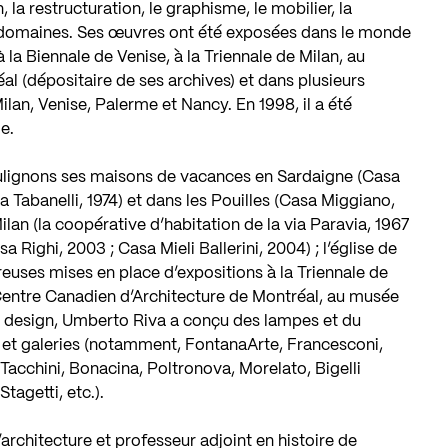
 la restructuration, le graphisme, le mobilier, la
s domaines. Ses œuvres ont été exposées dans le monde
 la Biennale de Venise, à la Triennale de Milan, au
l (dépositaire de ses archives) et dans plusieurs
Milan, Venise, Palerme et Nancy. En 1998, il a été
e.
soulignons ses maisons de vacances en Sardaigne (Casa
a Tabanelli, 1974) et dans les Pouilles (Casa Miggiano,
ilan (la coopérative d’habitation de la via Paravia, 1967
a Righi, 2003 ; Casa Mieli Ballerini, 2004) ; l’église de
euses mises en place d’expositions à la Triennale de
Centre Canadien d’Architecture de Montréal, au musée
 design, Umberto Riva a conçu des lampes et du
 et galeries (notamment, FontanaArte, Francesconi,
Tacchini, Bonacina, Poltronova, Morelato, Bigelli
tagetti, etc.).
l’architecture et professeur adjoint en histoire de