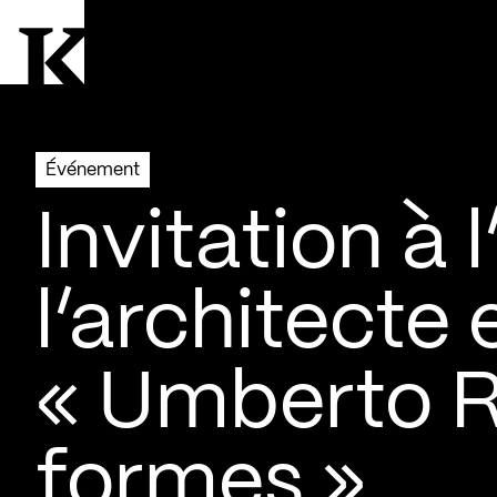
Aller à la page d'accueil
Logo Kollectif
Événement
Invitation à 
l’architecte 
« Umberto Ri
formes »