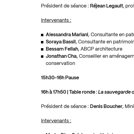
Président de séance :
Réjean Legault
, pr
Intervenants :
Alessandra Mariani
, Consultante en pa
Soraya Bassil
, Consultante en patrimoi
Bessam Fellah
, ABCP architecture
Jonathan Cha
, Conseiller en aménage
conservation
15h30-16h Pause
16h à 17h50 | Table ronde :
La sauvegarde d
Président de séance :
Denis Boucher
, Min
Intervenants :