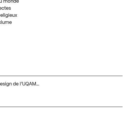
eau monde
tectes
religieux
clume
e design de l’UQAM…