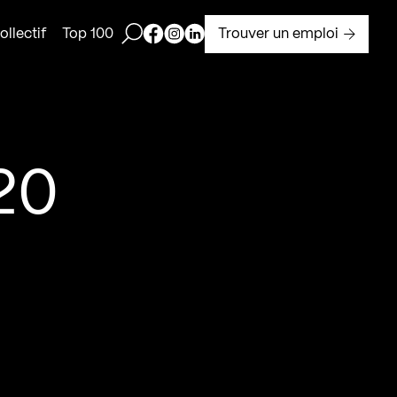
Ouvrir la barre de recherche
Page Facebook de Kollectif
Page Instagram de Kollectif
Page Linkedin de Kollectif
Trouver un emploi
llectif
Top 100
20