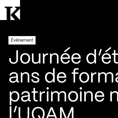
Aller à la page d'accueil
Logo Kollectif
Événement
Journée d’ét
ans de form
patrimoine 
l’UQAM