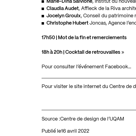
Marie-Dina Salvione
, Institut du nouv
Claudia Audet
, Affleck de la Riva archi
Jocelyn Groulx
, Conseil du patrimoine 
Christophe Hubert
Joncas, Agence l’en
17h50 | Mot de la fin et remerciements
18h à 20h | Cocktail de retrouvailles
»
Pour consulter l’événement Facebook…
Pour visiter le site internet du Centre d
Source :
Centre de design de l’UQAM
Publié le
16 avril 2022