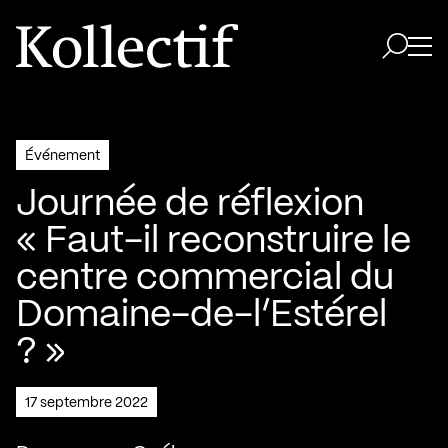
Aller à la page d'accueil
Logo Kollectif
Ouvri
Ouvrir 
Événement
Journée de réflexion
« Faut-il reconstruire le
centre commercial du
Domaine-de-l’Estérel
? »
17 septembre 2022