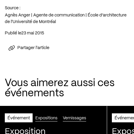
Source :
Agnès Anger | Agente de communication | École d’architecture
de l'Université de Montréal
Publié le
23 mai 2015
Partager l'article
Vous aimerez aussi ces
événements
Événement
Expositions
Vernissages
Événeme
Exposition
Expos