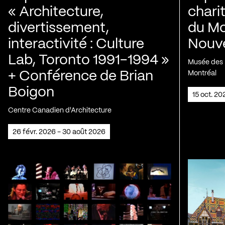
« Architecture,
chari
divertissement,
du Mo
interactivité : Culture
Nouve
Lab, Toronto 1991-1994 »
Musée des H
+ Conférence de Brian
Montréal
Boigon
15 oct. 2
Centre Canadien d'Architecture
26 févr. 2026 - 30 août 2026