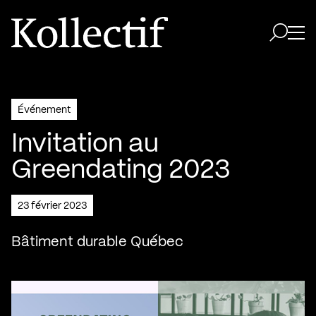
Aller à la page d'accueil
Logo Kollectif
Ouvri
Ouvrir 
Événement
Invitation au
Greendating 2023
23 février 2023
Bâtiment durable Québec