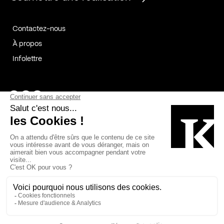
Contactez-nous
À propos
Infolettre
Page Facebook de Kollectif
Page Instagram de Kollectif
Page Linkedin de Kollectif
Partenaires
Commanditaires
Fabelta_syst_BLAN
Bâtiment-Durable-Québec-1
Esquisses-1
IRAC-1
Contech-2
OC-2
MP-1
v2com-1
©2026 Kollectif. Tous droits réservés.