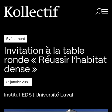
Aller à la page d'accueil
Logo Kollectif
Ouvri
Ouvrir 
Événement
Invitation à la table
ronde « Réussir l’habitat
dense »
31 janvier 2018
Institut EDS | Université Laval