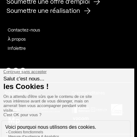
Soumettre une offre d'emploi
Soumettre une réalisation
Contactez-nous
À propos
Infolettre
Page Facebook de Kollectif
Page Instagram de Kollectif
Page Linkedin de Kollectif
Partenaires
Commanditaires
Fabelta_syst_BLAN
Bâtiment-Durable-Québec-1
Esquisses-1
IRAC-1
Contech-2
OC-2
MP-1
v2com-1