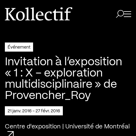
Aller à la page d'accueil
Logo Kollectif
Ouvri
Ouvrir 
Événement
Invitation à l’exposition
« 1 : X – exploration
multidisciplinaire » de
Provencher_Roy
21 janv. 2016 - 27 févr. 2016
Centre d'exposition | Université de Montréal