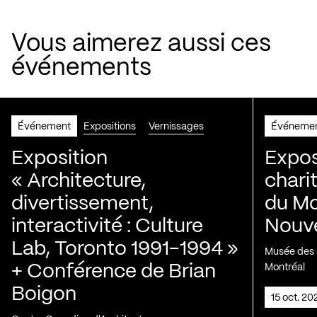
Vous aimerez aussi ces
événements
Événement
Expositions
Vernissages
Événeme
Exposition
Expos
« Architecture,
chari
divertissement,
du Mo
interactivité : Culture
Nouve
Lab, Toronto 1991-1994 »
Musée des H
+ Conférence de Brian
Montréal
Boigon
15 oct. 2