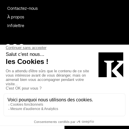
Contactez-nous
À propos
Infolettre
Page Facebook de Kollectif
Page Instagram de Kollectif
Page Linkedin de Kollectif
Partenaires
Commanditaires
Fabelta_syst_BLAN
Bâtiment-Durable-Québec-1
Esquisses-1
IRAC-1
Contech-2
OC-2
MP-1
v2com-1
©2026 Kollectif. Tous droits réservés.
Crédits
Légal
Cookies