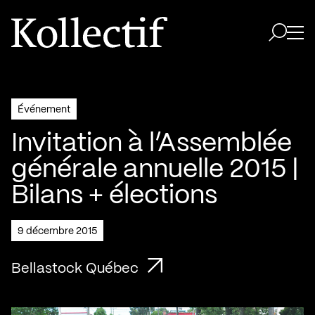
Aller à la page d'accueil
Logo Kollectif
Ouvri
Ouvrir 
Événement
Invitation à l’Assemblée
générale annuelle 2015 |
Bilans + élections
9 décembre 2015
Bellastock Québec