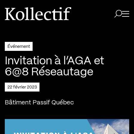
Aller à la page d'accueil
Logo Kollectif
Ouvri
Ouvrir 
Événement
Invitation à l’AGA et
6@8 Réseautage
22 février 2023
Bâtiment Passif Québec