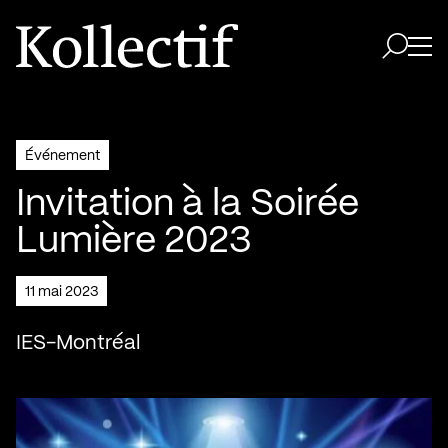
Aller à la page d'accueil
Logo Kollectif
Ouvri
Ouvrir 
Événement
Invitation à la Soirée
Lumière 2023
11 mai 2023
IES-Montréal