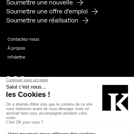
Soumettre une nouvelle
Soumettre une offre d'emploi
Soumettre une réalisation
Contactez-nous
À propos
Infolettre
Page Facebook de Kollectif
Page Instagram de Kollectif
Page Linkedin de Kollectif
Partenaires
Commanditaires
Fabelta_syst_BLAN
Bâtiment-Durable-Québec-1
Esquisses-1
IRAC-1
Contech-2
OC-2