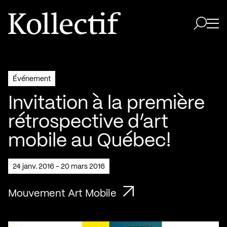
Aller à la page d'accueil
Logo Kollectif
Ouvri
Ouvrir 
Événement
Invitation à la première
rétrospective d’art
mobile au Québec!
24 janv. 2016 - 20 mars 2016
Mouvement Art Mobile