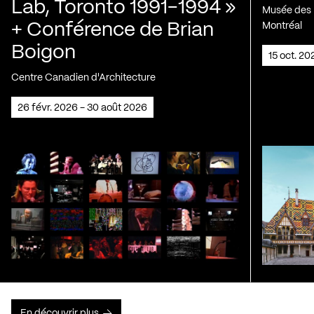
Lab, Toronto 1991-1994 »
Musée des H
+ Conférence de Brian
Montréal
Boigon
15 oct. 2
Centre Canadien d'Architecture
26 févr. 2026 - 30 août 2026
En découvrir plus