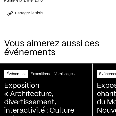
Publié le
10 janvier 2016
Partager l'article
Vous aimerez aussi ces
événements
Événement
Expositions
Vernissages
Événeme
Exposition
Expos
« Architecture,
chari
divertissement,
du Mo
interactivité : Culture
Nouve