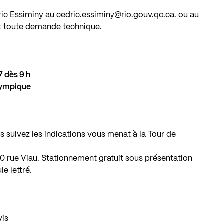
ric Essiminy au
cedric.essiminy@rio.gouv.qc.ca
. ou au
t toute demande technique.
 dès 9 h
olympique
 suivez les indications vous menat à la Tour de
 rue Viau. Stationnement gratuit sous présentation
e lettré.
vis