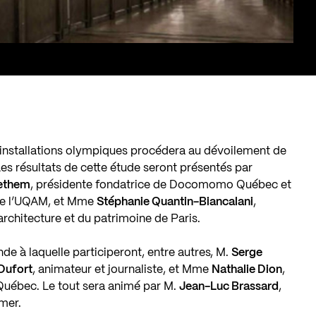
s installations olympiques procédera au dévoilement de
es résultats de cette étude seront présentés par
aethem
, présidente fondatrice de Docomomo Québec et
 de l’UQAM, et Mme
Stéphanie Quantin-Biancalani
,
architecture et du patrimoine de Paris.
nde à laquelle participeront, entre autres, M.
Serge
Dufort
, animateur et journaliste, et Mme
Nathalie Dion
,
 Québec. Le tout sera animé par M.
Jean-Luc Brassard
,
mer.