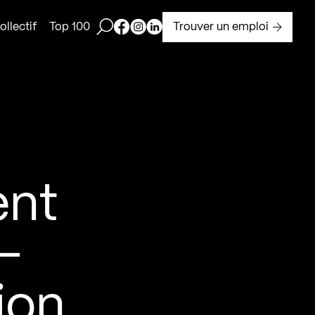
Ouvrir la barre de recherche
Page Facebook de Kollectif
Page Instagram de Kollectif
Page Linkedin de Kollectif
Trouver un emploi
llectif
Top 100
ent
-
ion