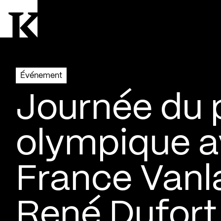
Aller à la page d'accueil
Logo Kollectif
Événement
Journée du 
olympique 
France Vanl
René Dufort 