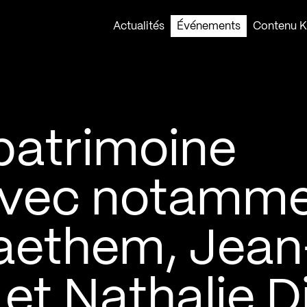
Actualités
Événements
Contenu Ko
patrimoine
avec notamm
aethem, Jean
et Nathalie D