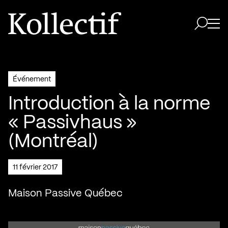
Aller à la page d'accueil
Logo Kollectif
Ouvri
Ouvrir 
Événement
Introduction à la norme
« Passivhaus »
(Montréal)
11 février 2017
Maison Passive Québec