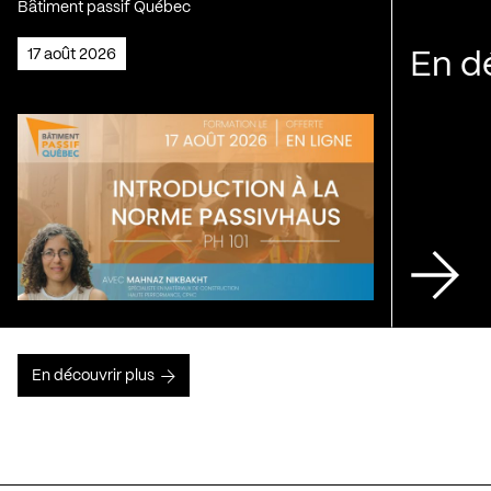
Bâtiment passif Québec
17 août 2026
En d
En découvrir plus