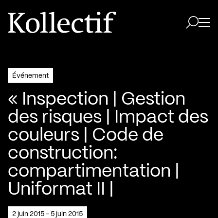
Aller à la page d'accueil
Logo Kollectif
Ouvri
Ouvrir 
Événement
« Inspection | Gestion
des risques | Impact des
couleurs | Code de
construction:
compartimentation |
Uniformat II |
2 juin 2015 - 5 juin 2015