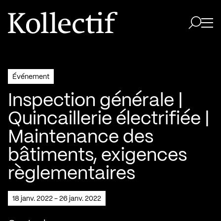
Aller à la page d'accueil
Logo Kollectif
Ouvri
Ouvrir 
Événement
Inspection générale |
Quincaillerie électrifiée |
Maintenance des
bâtiments, exigences
règlementaires
18 janv. 2022 - 26 janv. 2022