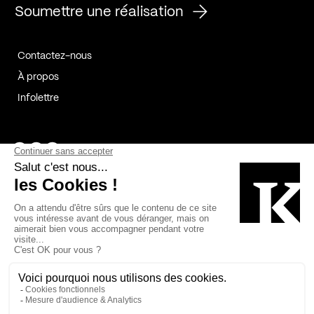
Soumettre une réalisation
Contactez-nous
À propos
Infolettre
Page Facebook de Kollectif
Page Instagram de Kollectif
Page Linkedin de Kollectif
Partenaires
Commanditaires
Fabelta_syst_BLAN
Bâtiment-Durable-Québec-1
Esquisses-1
IRAC-1
Contech-2
OC-2
MP-1
v2com-1