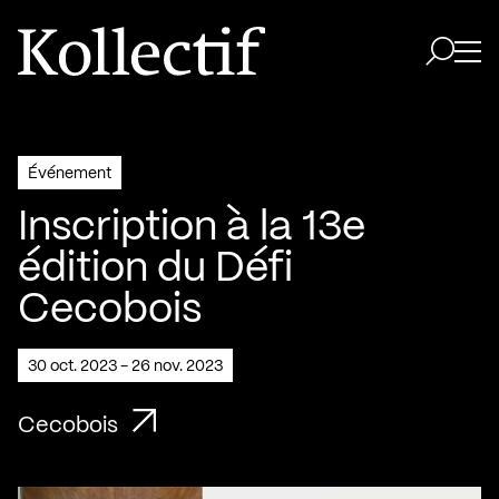
Aller à la page d'accueil
Logo Kollectif
Ouvri
Ouvrir 
Événement
Inscription à la 13e
édition du Défi
Cecobois
30 oct. 2023 - 26 nov. 2023
Cecobois