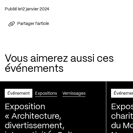
Publié le
12 janvier 2024
Partager l'article
Vous aimerez aussi ces
événements
Événement
Expositions
Vernissages
Événeme
Exposition
Expos
« Architecture,
chari
divertissement,
du Mo