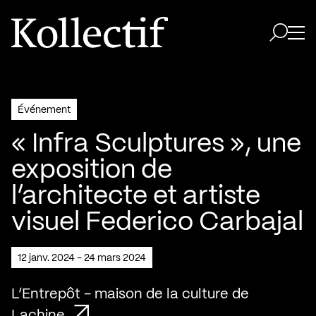
Aller à la page d'accueil
Logo Kollectif
Ouvri
Ouvrir 
Événement
« Infra Sculptures », une
exposition de
l’architecte et artiste
visuel Federico Carbajal
12 janv. 2024 - 24 mars 2024
L’Entrepôt - maison de la culture de
Lachine