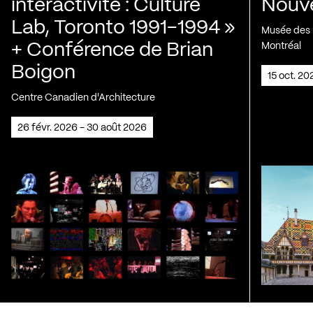
interactivité : Culture
Nouve
Lab, Toronto 1991-1994 »
Musée des H
+ Conférence de Brian
Montréal
Boigon
15 oct. 2
Centre Canadien d'Architecture
26 févr. 2026 - 30 août 2026