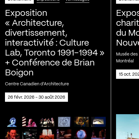
Exposition
Expos
« Architecture,
chari
divertissement,
du Mo
interactivité : Culture
Nouve
Lab, Toronto 1991-1994 »
Musée des H
+ Conférence de Brian
Montréal
Boigon
15 oct. 2
Centre Canadien d'Architecture
26 févr. 2026 - 30 août 2026