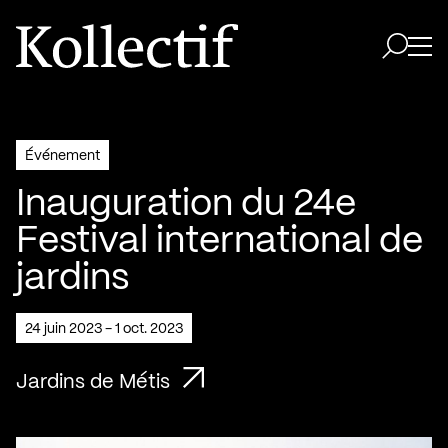
Aller à la page d'accueil
Logo Kollectif
Ouvri
Ouvrir 
Événement
Inauguration du 24e
Festival international de
jardins
24 juin 2023 - 1 oct. 2023
Jardins de Métis