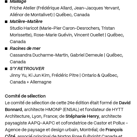
Maillage
Friche Atelier (Frédérique Allard, Jean-Jacques Yervant,
Aliénor de Montalivet) | Québec, Canada
Matière-Matière
Studio Haricot (Marie-Pier Caron-Desrochers, Tristan
Morissette), Rose-Marie Guévin, Vincent Ouellet | Québec,
Canada
Racines de mer
Cassandra Ducharme-Martin, Gabriel Demeule | Québec,
Canada
S’Y RETROUVER
Jinny Yu, Ki Jun Kim, Frédéric Pitre | Ontario & Québec,
Canada + Allemagne
Comité de sélection
Le comité de sélection de cette 24e édition était formé de
David
Bonnard
, architecte HMONP (ENSAL) et fondateur de HYTT
Architecture, Lyon, France; de
Stéphanie Henry
, architecte
paysagiste AAPQ-AAPC et cofondatrice de Castor et Pollux –
Agence de paysage et design urbain, Montréal; de
François
Côté
, associé principal de Norton Rose Fulbright Canada et