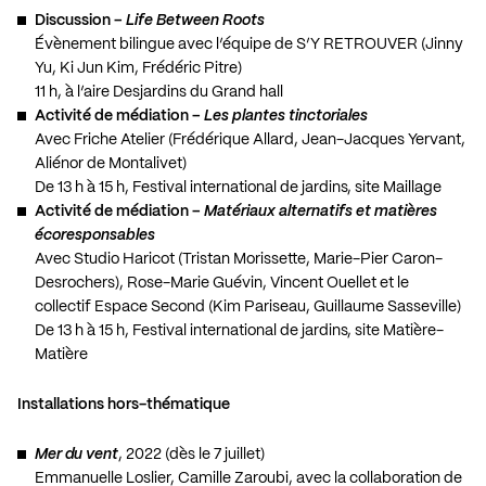
Discussion –
Life Between Roots
Évènement bilingue avec l’équipe de S’Y RETROUVER (Jinny
Yu, Ki Jun Kim, Frédéric Pitre)
11 h, à l’aire Desjardins du Grand hall
Activité de médiation –
Les plantes tinctoriales
Avec Friche Atelier (Frédérique Allard, Jean-Jacques Yervant,
Aliénor de Montalivet)
De 13 h à 15 h, Festival international de jardins, site Maillage
Activité de médiation –
Matériaux alternatifs et matières
écoresponsables
Avec Studio Haricot (Tristan Morissette, Marie-Pier Caron-
Desrochers), Rose-Marie Guévin, Vincent Ouellet et le
collectif Espace Second (Kim Pariseau, Guillaume Sasseville)
De 13 h à 15 h, Festival international de jardins, site Matière-
Matière
Installations hors-thématique
Mer du vent
, 2022 (dès le 7 juillet)
Emmanuelle Loslier, Camille Zaroubi, avec la collaboration de