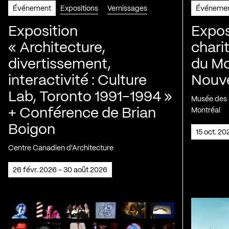
Événement
Expositions
Vernissages
Événeme
Exposition
Expos
« Architecture,
chari
divertissement,
du Mo
interactivité : Culture
Nouve
Lab, Toronto 1991-1994 »
Musée des H
+ Conférence de Brian
Montréal
Boigon
15 oct. 2
Centre Canadien d'Architecture
26 févr. 2026 - 30 août 2026