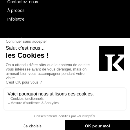
Contactez-nous
À propos
Infolettre
Page Facebook de Kollectif
Page Instagram de Kollectif
Page Linkedin de Kollectif
Partenaires
Commanditaires
Fabelta_syst_BLAN
Bâtiment-Durable-Québec-1
Esquisses-1
IRAC-1
Contech-2
OC-2
MP-1
v2com-1
©2026 Kollectif. Tous droits réservés.
Crédits
Légal
Cookies