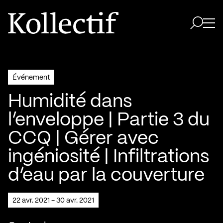
Aller à la page d'accueil
Logo Kollectif
Ouvri
Ouvrir 
Événement
Humidité dans
l’enveloppe | Partie 3 du
CCQ | Gérer avec
ingéniosité | Infiltrations
d’eau par la couverture
22 avr. 2021 - 30 avr. 2021