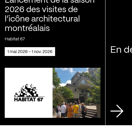
Lancement de la saison
2026 des visites de
l’icône architectural
montréalais
Habitat 67
En d
1 mai 2026 - 1 nov. 2026