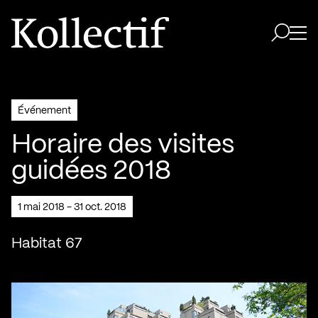
Aller à la page d'accueil
Logo Kollectif
Ouvri
Ouvrir 
Événement
Horaire des visites
guidées 2018
1 mai 2018 - 31 oct. 2018
Habitat 67