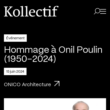
Aller à la page d'accueil
Logo Kollectif
Ouvri
Ouvrir 
Événement
Hommage à Onil Poulin
(1950–2024)
15 juin 2024
ONICO Architecture