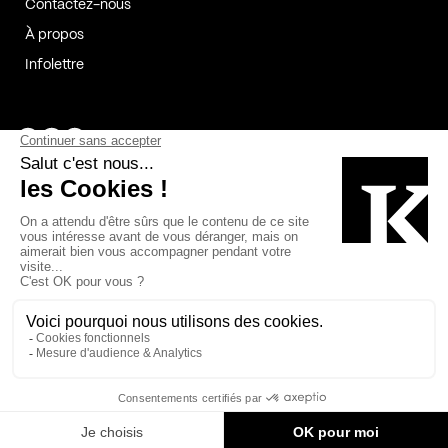
Contactez-nous
À propos
Infolettre
Page Facebook de Kollectif
Page Instagram de Kollectif
Page Linkedin de Kollectif
Partenaires
Commanditaires
Fabelta_syst_BLAN
Bâtiment-Durable-Québec-1
Esquisses-1
IRAC-1
Contech-2
OC-2
MP-1
v2com-1
©2026 Kollectif. Tous droits réservés.
Crédits
Légal
Cookies