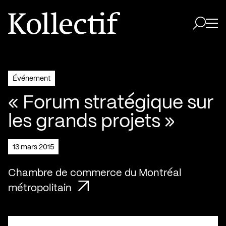
Aller à la page d'accueil
Logo Kollectif
Ouvri
Ouvrir 
Événement
« Forum stratégique sur
les grands projets »
13 mars 2015
Chambre de commerce du Montréal
métropolitain