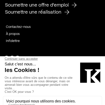
Soumettre une offre d'emploi
Soumettre une réalisation
Contactez-nous
À propos
Infolettre
Page Facebook de Kollectif
Page Instagram de Kollectif
Page Linkedin de Kollectif
Partenaires
Commanditaires
Fabelta_syst_BLAN
Bâtiment-Durable-Québec-1
Esquisses-1
IRAC-1
Contech-2
OC-2
MP-1
v2com-1