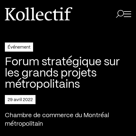
Aller à la page d'accueil
Logo Kollectif
Ouvri
Ouvrir 
Événement
Forum stratégique sur
les grands projets
métropolitains
29 avril 2022
Chambre de commerce du Montréal
métropolitain