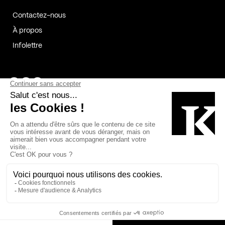
Contactez-nous
À propos
Infolettre
Page Facebook de Kollectif
Page Instagram de Kollectif
Page Linkedin de Kollectif
Partenaires
Commanditaires
Fabelta_syst_BLAN
Bâtiment-Durable-Québec-1
Esquisses-1
IRAC-1
Contech-2
OC-2
MP-1
v2com-1
©2026 Kollectif. Tous droits réservés.
Crédits
Légal
Cookies