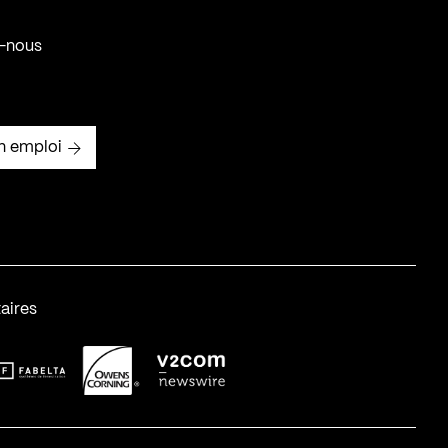
-nous
n emploi
aires
abelta_syst_BLANC
OC-2
v2com-1