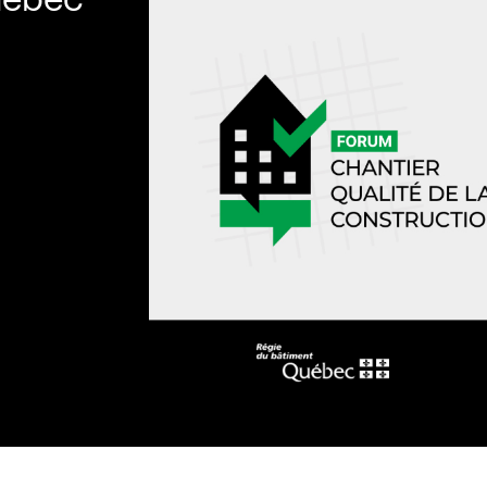
uébec