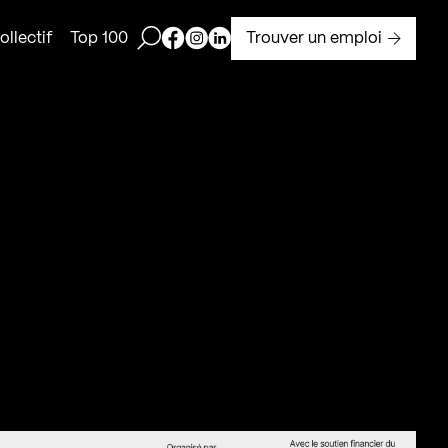
Ouvrir la barre de recherche
Page Facebook de Kollectif
Page Instagram de Kollectif
Page Linkedin de Kollectif
Trouver un emploi
llectif
Top 100