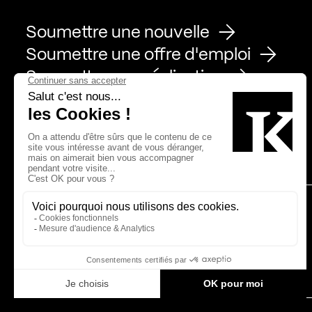
Soumettre une nouvelle
Soumettre une offre d'emploi
Soumettre une réalisation
Page Facebook de Kollectif
Page Instagram de Kollectif
Page Linkedin de Kollectif
Partenaires
Bâtiment-Durable-Québec-1
Esquisses-1
IRAC-1
MP-1